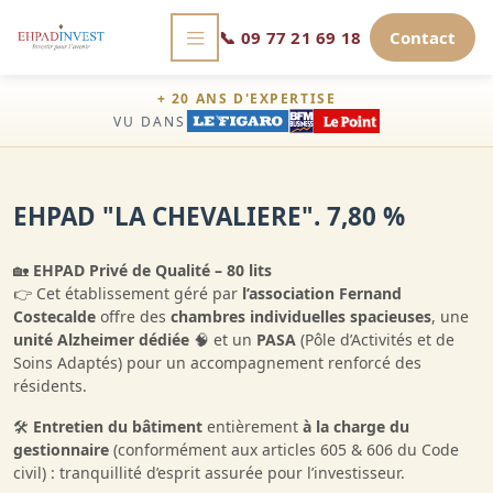
📞
09 77 21 69 18
Contact
+ 20 ANS D'EXPERTISE
VU DANS
EHPAD "LA CHEVALIERE". 7,80 %
🏡
EHPAD Privé de Qualité – 80 lits
👉 Cet établissement géré par
l’association Fernand
Costecalde
offre des
chambres individuelles spacieuses
, une
unité Alzheimer dédiée
🧠 et un
PASA
(Pôle d’Activités et de
Soins Adaptés) pour un accompagnement renforcé des
résidents.
🛠️
Entretien du bâtiment
entièrement
à la charge du
gestionnaire
(conformément aux articles 605 & 606 du Code
civil) : tranquillité d’esprit assurée pour l’investisseur.