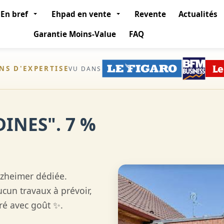
En bref
Ehpad en vente
Revente
Actualités
Garantie Moins-Value
FAQ
ANS D'EXPERTISE
VU DANS
INES". 7 %
lzheimer dédiée.
cun travaux à prévoir,
ré avec goût ✨.