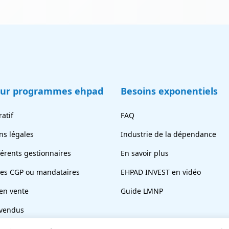
eur programmes ehpad
Besoins exponentiels
atif
FAQ
ns légales
Industrie de la dépendance
férents gestionnaires
En savoir plus
tes CGP ou mandataires
EHPAD INVEST en vidéo
en vente
Guide LMNP
vendus
ez votre chambre