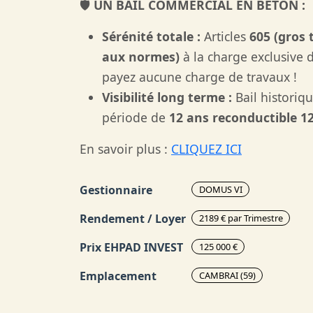
🛡️
UN BAIL COMMERCIAL EN BÉTON :
Sérénité totale :
Articles
605 (gros 
aux normes)
à la charge exclusive 
payez aucune charge de travaux !
Visibilité long terme :
Bail historiq
période de
12 ans reconductible 12
En savoir plus :
CLIQUEZ ICI
Gestionnaire
DOMUS VI
Rendement / Loyer
2189 € par Trimestre
Prix EHPAD INVEST
125 000 €
Emplacement
CAMBRAI (59)