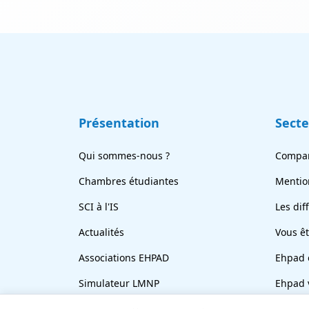
Présentation
Sect
Qui sommes-nous ?
Compar
Chambres étudiantes
Mentio
SCI à l'IS
Les dif
Actualités
Vous ê
Associations EHPAD
Ehpad 
Simulateur LMNP
Ehpad 
En bref
Revend