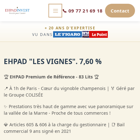
📞
09 77 21 69 18
Contact
+ 20 ANS D'EXPERTISE
VU DANS
EHPAD "LES VIGNES". 7,60 %
🏆
EHPAD Premium de Référence - 83 Lits
🏆
📍 À 1h de Paris - Cœur du vignoble champenois | 🏅 Géré par
le Groupe COLISÉE
✨ Prestations très haut de gamme avec vue panoramique sur
la vallée de la Marne - Proche de tous commerces !
💎 Articles 605 & 606 à la charge du gestionnaire | 📑 Bail
commercial 9 ans signé en 2021