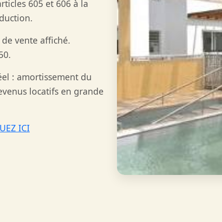
ticles 605 et 606 à la
duction.
 de vente affiché.
50.
réel : amortissement du
revenus locatifs en grande
UEZ ICI