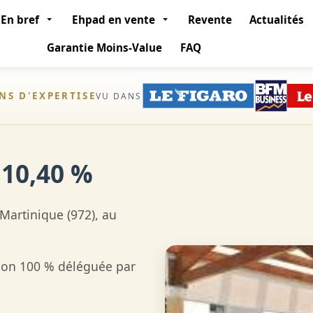
En bref
Ehpad en vente
Revente
Actualités
Garantie Moins-Value
FAQ
ANS D'EXPERTISE
VU DANS
 10,40 %
Martinique (972), au
tion 100 % déléguée par