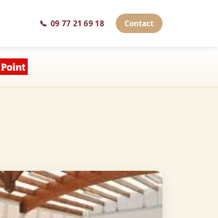
📞
09 77 21 69 18
Contact