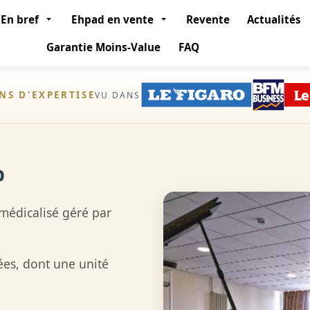
En bref
Ehpad en vente
Revente
Actualités
Garantie Moins-Value
FAQ
ANS D'EXPERTISE
VU DANS
%
médicalisé géré par
ées, dont une unité