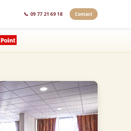
📞
09 77 21 69 18
Contact