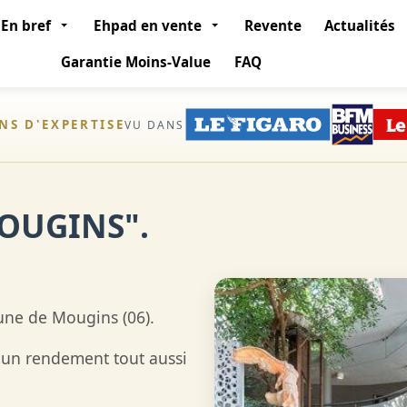
En bref
Ehpad en vente
Revente
Actualités
Garantie Moins-Value
FAQ
ANS D'EXPERTISE
VU DANS
OUGINS".
une de Mougins (06).
 un rendement tout aussi