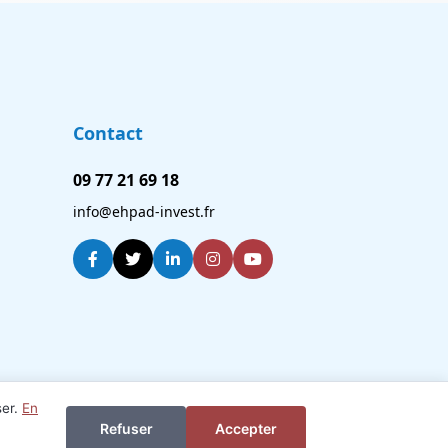
Contact
09 77 21 69 18
info@ehpad-invest.fr
ser.
En
Je veux investir ou revendre
Refuser
Accepter