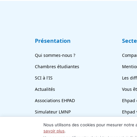
Présentation
Sect
Qui sommes-nous ?
Compar
Chambres étudiantes
Mentio
SCI à l'IS
Les dif
Actualités
Vous ê
Associations EHPAD
Ehpad 
Simulateur LMNP
Ehpad 
En bref
Revend
Nous utilisons des cookies pour mesurer notre
savoir plus
.