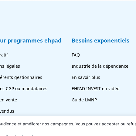
eur programmes ehpad
Besoins exponentiels
atif
FAQ
ns légales
Industrie de la dépendance
férents gestionnaires
En savoir plus
tes CGP ou mandataires
EHPAD INVEST en vidéo
en vente
Guide LMNP
vendus
ez votre chambre
 audience et améliorer nos campagnes. Vous pouvez accepter ou refu