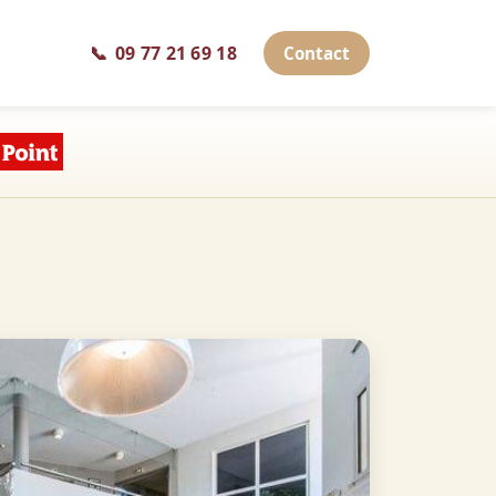
📞
09 77 21 69 18
Contact