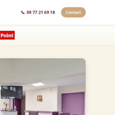
📞
09 77 21 69 18
Contact