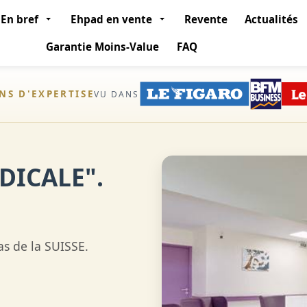
En bref
Ehpad en vente
Revente
Actualités
Garantie Moins-Value
FAQ
ANS D'EXPERTISE
VU DANS
DICALE".
s de la SUISSE.
e.