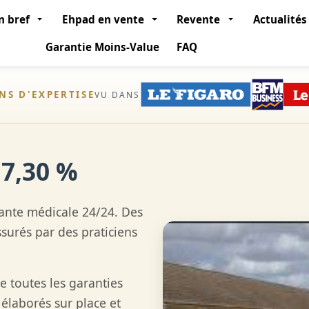
n bref
Ehpad en vente
Revente
Actualités
Garantie Moins-Value
FAQ
ANS D'EXPERTISE
VU DANS
 7,30 %
ante médicale 24/24. Des
surés par des praticiens
 toutes les garanties
élaborés sur place et