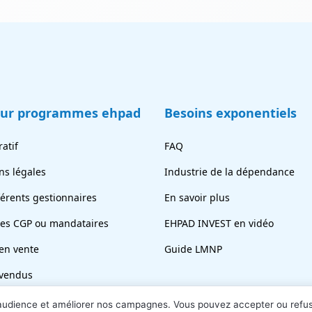
eur programmes ehpad
Besoins exponentiels
atif
FAQ
ns légales
Industrie de la dépendance
férents gestionnaires
En savoir plus
tes CGP ou mandataires
EHPAD INVEST en vidéo
en vente
Guide LMNP
vendus
ez votre chambre
 audience et améliorer nos campagnes. Vous pouvez accepter ou refu