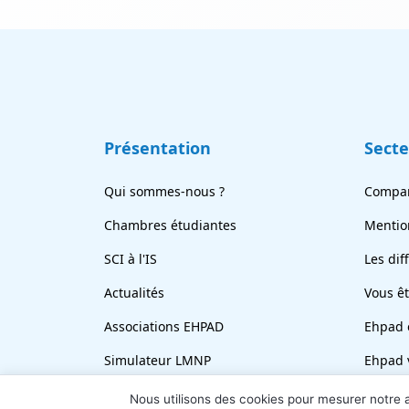
Présentation
Sect
Qui sommes-nous ?
Compar
Chambres étudiantes
Mentio
SCI à l'IS
Les dif
Actualités
Vous ê
Associations EHPAD
Ehpad 
Simulateur LMNP
Ehpad 
En bref
Revend
Nous utilisons des cookies pour mesurer notre