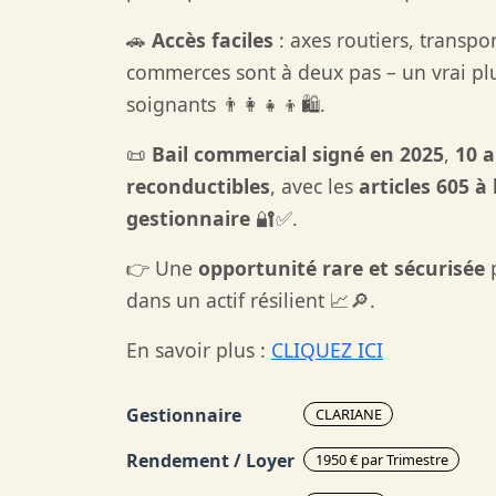
🚗
Accès faciles
: axes routiers, transp
commerces sont à deux pas – un vrai plus
soignants 👨‍👩‍👧‍👦🛍️.
📜
Bail commercial signé en 2025
,
10 
reconductibles
, avec les
articles 605 à
gestionnaire
🔐✅.
👉 Une
opportunité rare et sécurisée
p
dans un actif résilient 📈🔎.
En savoir plus :
CLIQUEZ ICI
Gestionnaire
CLARIANE
Rendement / Loyer
1950 € par Trimestre