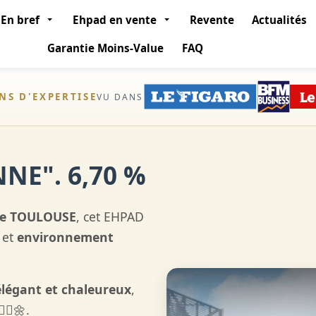
En bref
Ehpad en vente
Revente
Actualités
Garantie Moins-Value
FAQ
ANS D'EXPERTISE
VU DANS
NE". 6,70 %
 de TOULOUSE
, cet EHPAD
et
environnement
élégant et chaleureux
,
‍♀️🌼.