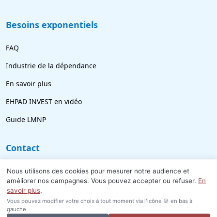
Besoins exponentiels
FAQ
Industrie de la dépendance
En savoir plus
EHPAD INVEST en vidéo
Guide LMNP
Contact
09 77 21 69 18
Nous utilisons des cookies pour mesurer notre audience et
améliorer nos campagnes. Vous pouvez accepter ou refuser.
En
info@ehpad-invest.fr
savoir plus
.
Vous pouvez modifier votre choix à tout moment via l'icône 🍪 en bas à
gauche.