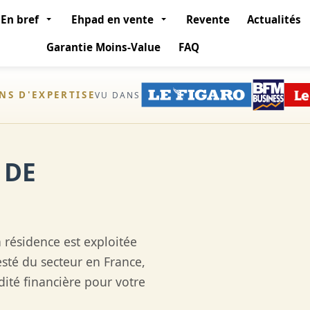
En bref
Ehpad en vente
Revente
Actualités
Garantie Moins-Value
FAQ
ANS D'EXPERTISE
VU DANS
 DE
résidence est exploitée
esté du secteur en France,
dité financière pour votre