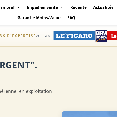
En bref
Ehpad en vente
Revente
Actualités
Garantie Moins-Value
FAQ
ANS D'EXPERTISE
VU DANS
ARGENT".
pérenne, en exploitation