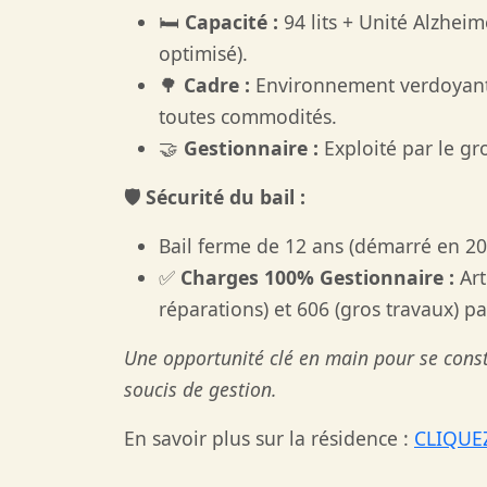
🛏️
Capacité :
94 lits + Unité Alzheim
optimisé).
🌳
Cadre :
Environnement verdoyant 
toutes commodités.
🤝
Gestionnaire :
Exploité par le g
🛡️ Sécurité du bail :
Bail ferme de 12 ans (démarré en 20
✅
Charges 100% Gestionnaire :
Art
réparations) et 606 (gros travaux) pa
Une opportunité clé en main pour se cons
soucis de gestion.
En savoir plus sur la résidence :
CLIQUEZ