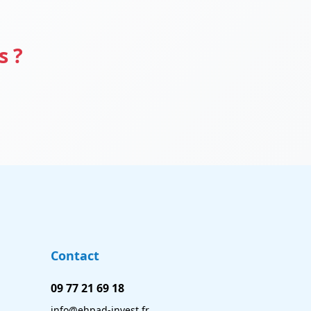
s ?
Contact
09 77 21 69 18
info@ehpad-invest.fr