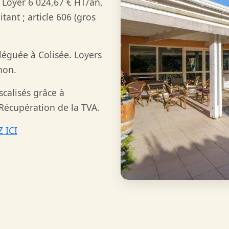
 Loyer 6 024,67 € HT/an,
itant ; article 606 (gros
éguée à Colisée. Loyers
non.
calisés grâce à
 Récupération de la TVA.
 ICI