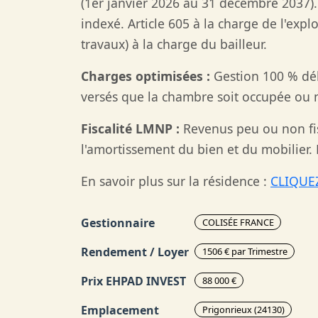
(1er janvier 2026 au 31 décembre 2037).
indexé. Article 605 à la charge de l'explo
travaux) à la charge du bailleur.
Charges optimisées :
Gestion 100 % dél
versés que la chambre soit occupée ou 
Fiscalité LMNP :
Revenus peu ou non fis
l'amortissement du bien et du mobilier.
En savoir plus sur la résidence :
CLIQUEZ
Gestionnaire
COLISÉE FRANCE
Rendement / Loyer
1506 € par Trimestre
Prix EHPAD INVEST
88 000 €
Emplacement
Prigonrieux (24130)