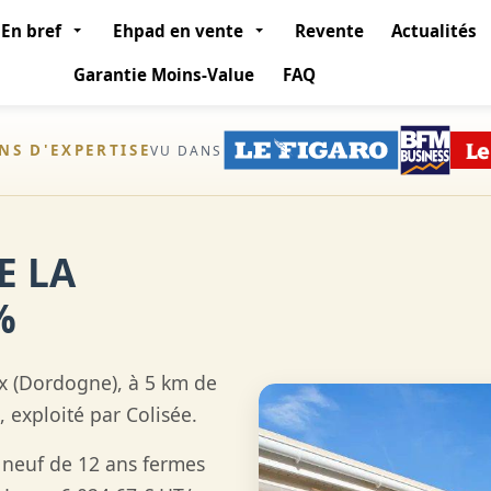
En bref
Ehpad en vente
Revente
Actualités
Garantie Moins-Value
FAQ
ANS D'EXPERTISE
VU DANS
E LA
%
x (Dordogne), à 5 km de
, exploité par Colisée.
neuf de 12 ans fermes