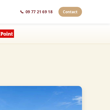
📞
09 77 21 69 18
Contact