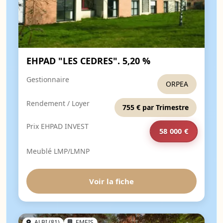
EHPAD "LES CEDRES". 5,20 %
Gestionnaire
ORPEA
Rendement / Loyer
755 € par Trimestre
Prix EHPAD INVEST
58 000 €
Meublé LMP/LMNP
Voir la fiche
ALBI (81)
EMEIS