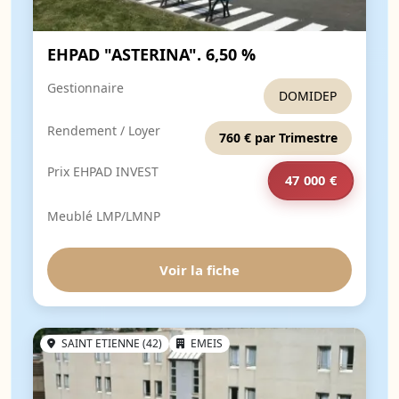
EHPAD "ASTERINA". 6,50 %
Gestionnaire
DOMIDEP
Rendement / Loyer
760 € par Trimestre
Prix EHPAD INVEST
47 000 €
Meublé LMP/LMNP
Voir la fiche
SAINT ETIENNE (42)
EMEIS