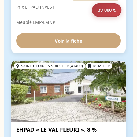
Prix EHPAD INVEST
39 000 €
Meublé LMP/LMNP
Voir la fiche
SAINT-GEORGES-SUR-CHER (41400)
DOMIDEP
EHPAD « LE VAL FLEURI ». 8 %