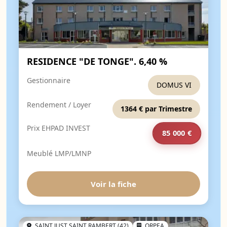
RESIDENCE "DE TONGE". 6,40 %
Gestionnaire
DOMUS VI
Rendement / Loyer
1364 € par Trimestre
Prix EHPAD INVEST
85 000 €
Meublé LMP/LMNP
Voir la fiche
SAINT JUST SAINT RAMBERT (42)
ORPEA