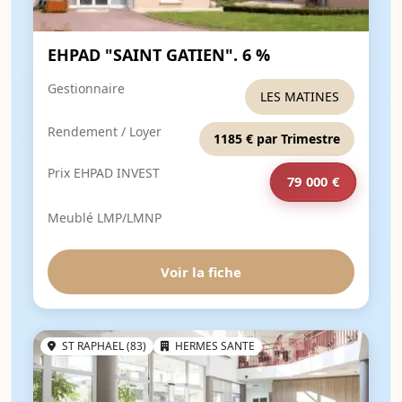
EHPAD "SAINT GATIEN". 6 %
Gestionnaire
LES MATINES
Rendement / Loyer
1185 € par Trimestre
Prix EHPAD INVEST
79 000 €
Meublé LMP/LMNP
Voir la fiche
ST RAPHAEL (83)
HERMES SANTE