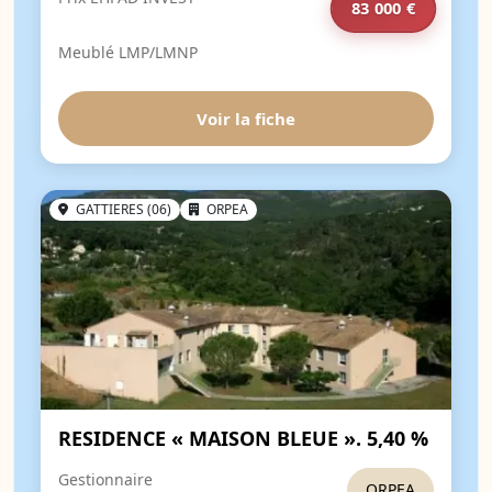
83 000 €
Meublé LMP/LMNP
Voir la fiche
GATTIERES (06)
ORPEA
RESIDENCE « MAISON BLEUE ». 5,40 %
Gestionnaire
ORPEA