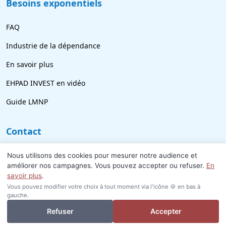
Besoins exponentiels
FAQ
Industrie de la dépendance
En savoir plus
EHPAD INVEST en vidéo
Guide LMNP
Contact
09 77 21 69 18
Nous utilisons des cookies pour mesurer notre audience et
améliorer nos campagnes. Vous pouvez accepter ou refuser.
En
info@ehpad-invest.fr
savoir plus
.
Vous pouvez modifier votre choix à tout moment via l'icône 🍪 en bas à
gauche.
Je veux investir ou revendre
Refuser
Accepter