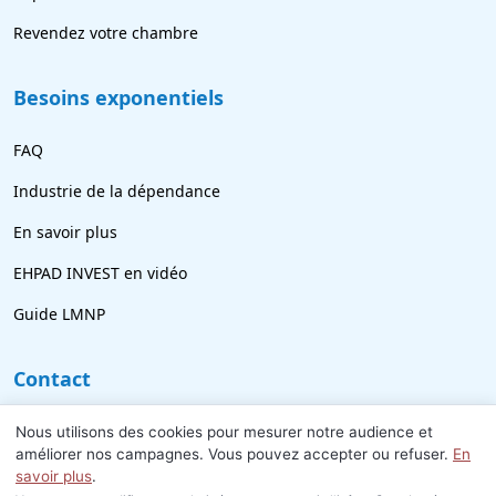
Revendez votre chambre
Besoins exponentiels
FAQ
Industrie de la dépendance
En savoir plus
EHPAD INVEST en vidéo
Guide LMNP
Contact
09 77 21 69 18
Nous utilisons des cookies pour mesurer notre audience et
améliorer nos campagnes. Vous pouvez accepter ou refuser.
En
info@ehpad-invest.fr
savoir plus
.