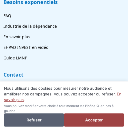
Besoins exponentiels
FAQ
Industrie de la dépendance
En savoir plus
EHPAD INVEST en vidéo
Guide LMNP
Contact
09 77 21 69 18
Nous utilisons des cookies pour mesurer notre audience et
améliorer nos campagnes. Vous pouvez accepter ou refuser.
En
info@ehpad-invest.fr
savoir plus
.
Vous pouvez modifier votre choix à tout moment via l'icône 🍪 en bas à
gauche.
Je veux investir ou revendre
Refuser
Accepter